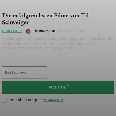
Die erfolgreichsten Filme von Til
Schweiger
Hartmut Korte
-
25. Oktober 2023
BOULEVARD
Til Schweiger ist ein deutscher Schauspieler, Regisseur und Produzent, der
in zahlreichen erfolgreichen Filmen mitgewirkt hat. Einige seiner
erfolgreichsten Filme sind: "Der bewegte Mann" (1994)...
I WANT IN
I've read and accept the
Privacy Policy
.