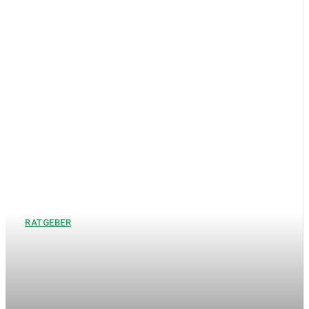
RATGEBER
Hochzeitsgeschenke
Bräutigam – Die schönsten
Geschenkideen für den