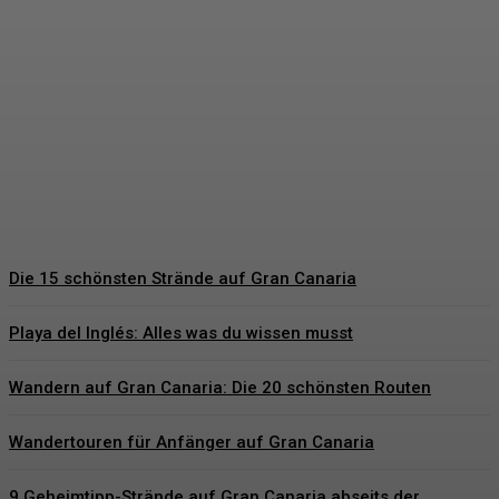
Hochzeitsgeschenke
Bräutigam – Die schönsten
Geschenkideen für den
besonderen Tag
Hartmut Korte
-
6. Juni 2026
Die 15 schönsten Strände auf Gran Canaria
Playa del Inglés: Alles was du wissen musst
Wandern auf Gran Canaria: Die 20 schönsten Routen
Wandertouren für Anfänger auf Gran Canaria
9 Geheimtipp-Strände auf Gran Canaria abseits der