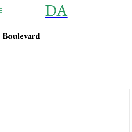
DA
NEWS
Aktuell
Boulevard
Aktien
Aktivitäten Gran Canaria
Baden-Württemberg
Bayern
Berlin