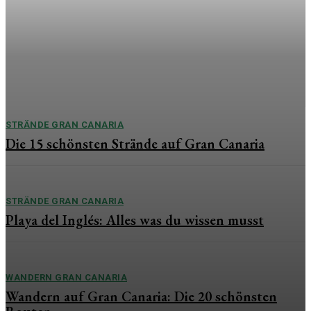
besonderen Tag
Die Hochzeit zählt zu den emotionalsten Momenten im
Leben. Während oft die Braut im Mittelpunkt steht, verdient
auch der Bräutigam ein besonderes Geschenk, das
Wertschätzung, Liebe und Erinnerungen vereint....
STRÄNDE GRAN CANARIA
Die 15 schönsten Strände auf Gran Canaria
STRÄNDE GRAN CANARIA
Playa del Inglés: Alles was du wissen musst
WANDERN GRAN CANARIA
Wandern auf Gran Canaria: Die 20 schönsten