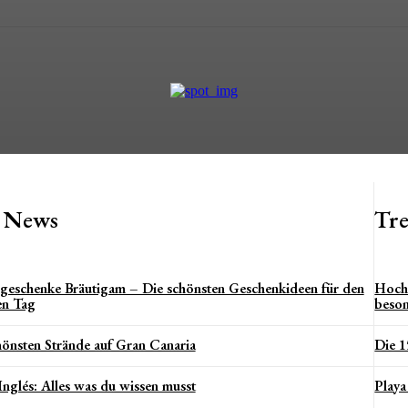
t News
Tr
geschenke Bräutigam – Die schönsten Geschenkideen für den
Hochz
en Tag
beso
hönsten Strände auf Gran Canaria
Die 1
Inglés: Alles was du wissen musst
Playa