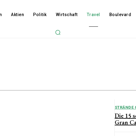
n
Aktien
Politik
Wirtschaft
Travel
Boulevard
 Gran Canaria
get & Kosten
 Gran Canaria
 Gran Canaria
Gran Canaria
STRÄNDE 
Die 15 
Gran Ca