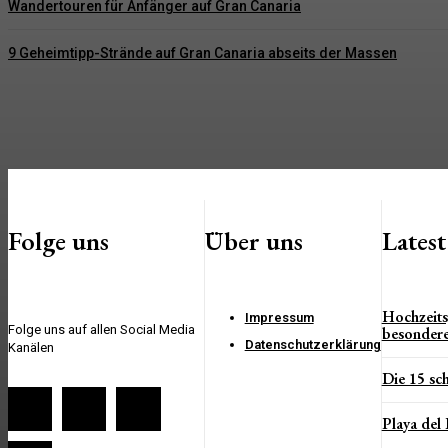
Wandertouren für Anfänger auf Gran Canaria
9 Geheimtipp-Strände auf Gran Canaria abseits der Massen
Folge uns
Über uns
Lates
Hochzeits
Impressum
Folge uns auf allen Social Media
besonder
Datenschutzerklärung
Kanälen
Die 15 sc
Playa del 