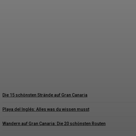
Hochzeitsgeschenke Bräutigam – Die schöns
Hartmut Korte
-
6. Juni 2026
Die 15 schönsten Strände auf Gran Canaria
Playa del Inglés: Alles was du wissen musst
Wandern auf Gran Canaria: Die 20 schönsten Routen