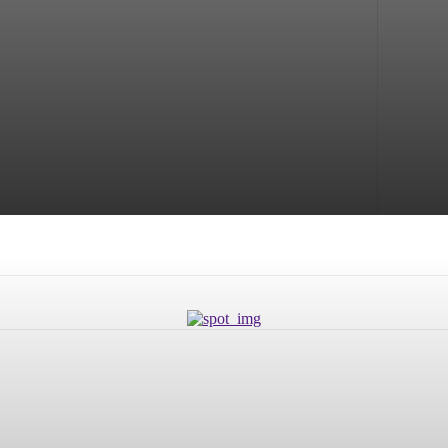
gam – Die schönsten
onderen Tag
end oft die Braut im Mittelpunkt steht, verdient auch
 und Erinnerungen vereint....