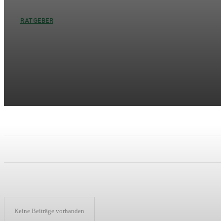
RATGEBER
Hochzeitsgeschenke Bräuti
Geschenkideen für den bes
Die Hochzeit zählt zu den emotionalsten Momenten im Leben. Währ
der Bräutigam ein besonderes Geschenk, das Wertschätzung, Liebe
Keine Beiträge vorhanden