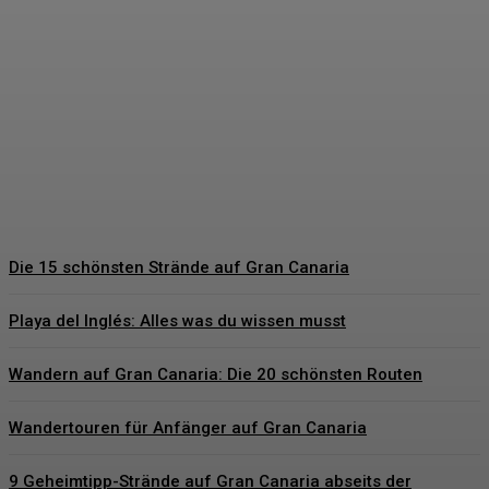
Hochzeitsgeschenke
Bräutigam – Die schönsten
Geschenkideen für den
besonderen Tag
Hartmut Korte
-
6. Juni 2026
Die 15 schönsten Strände auf Gran Canaria
Playa del Inglés: Alles was du wissen musst
Wandern auf Gran Canaria: Die 20 schönsten Routen
Wandertouren für Anfänger auf Gran Canaria
9 Geheimtipp-Strände auf Gran Canaria abseits der