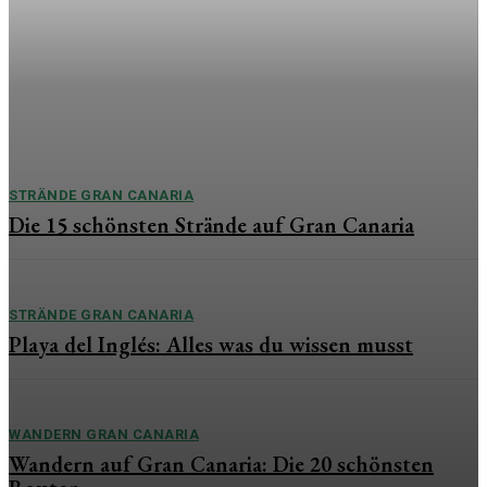
besonderen Tag
Die Hochzeit zählt zu den emotionalsten Momenten im
Leben. Während oft die Braut im Mittelpunkt steht, verdient
auch der Bräutigam ein besonderes Geschenk, das
Wertschätzung, Liebe und Erinnerungen vereint....
STRÄNDE GRAN CANARIA
Die 15 schönsten Strände auf Gran Canaria
STRÄNDE GRAN CANARIA
Playa del Inglés: Alles was du wissen musst
WANDERN GRAN CANARIA
Wandern auf Gran Canaria: Die 20 schönsten