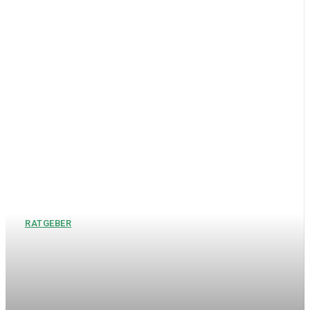
RATGEBER
Hochzeitsgeschenke
Bräutigam – Die schönsten
Geschenkideen für den