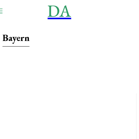
DA
NEWS
Aktuell
Bayern
Baden-Württemberg
Berlin
Brandenburg
Bremen
Hamburg