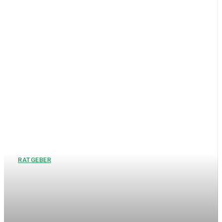
RATGEBER
Hochzeitsgeschenke
Bräutigam – Die schönsten
Geschenkideen für den