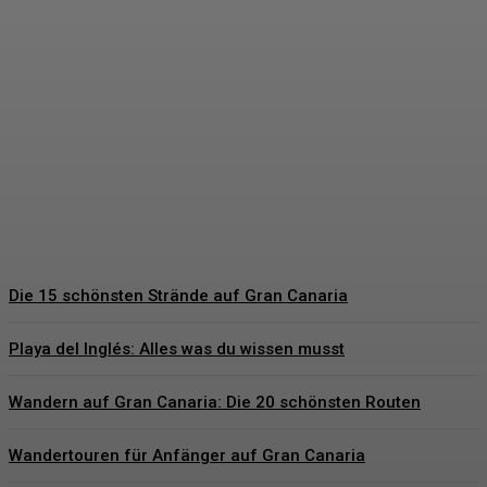
Hochzeitsgeschenke
Bräutigam – Die schönsten
Geschenkideen für den
besonderen Tag
Hartmut Korte
-
6. Juni 2026
Die 15 schönsten Strände auf Gran Canaria
Playa del Inglés: Alles was du wissen musst
Wandern auf Gran Canaria: Die 20 schönsten Routen
Wandertouren für Anfänger auf Gran Canaria