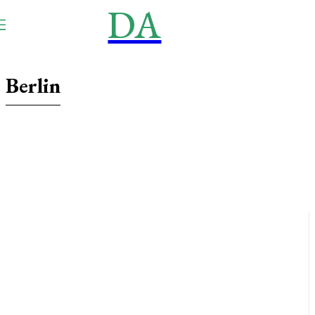
DA
NEWS
Aktuell
Berlin
Baden-Württemberg
Bayern
Brandenburg
Bremen
Hamburg