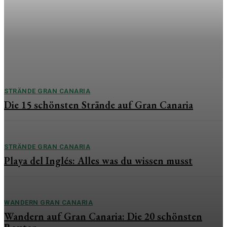
besonderen Tag
Die Hochzeit zählt zu den emotionalsten Momenten im
Leben. Während oft die Braut im Mittelpunkt steht, verdient
auch der Bräutigam ein besonderes Geschenk, das
Wertschätzung, Liebe und Erinnerungen vereint....
STRÄNDE GRAN CANARIA
Die 15 schönsten Strände auf Gran Canaria
STRÄNDE GRAN CANARIA
Playa del Inglés: Alles was du wissen musst
WANDERN GRAN CANARIA
Wandern auf Gran Canaria: Die 20 schönsten