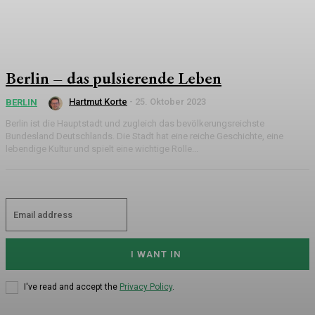
Berlin – das pulsierende Leben
Hartmut Korte
-
25. Oktober 2023
BERLIN
Berlin ist die Hauptstadt und zugleich das bevölkerungsreichste
Bundesland Deutschlands. Die Stadt hat eine reiche Geschichte, eine
lebendige Kultur und spielt eine wichtige Rolle...
I WANT IN
I've read and accept the
Privacy Policy
.