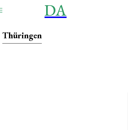
DA
NEWS
Aktuell
Thüringen
Baden-Württemberg
Bayern
Berlin
Brandenburg
Bremen
Hamburg