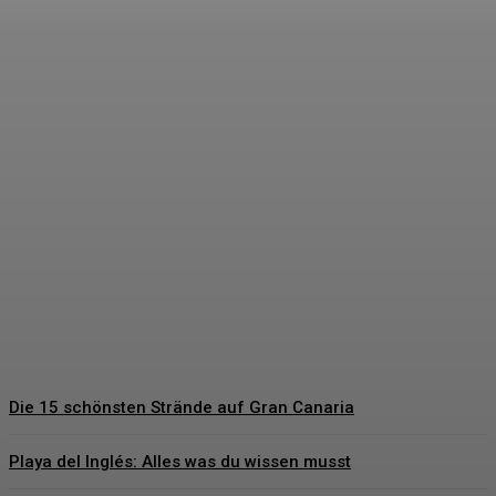
Hochzeitsgeschenke
Bräutigam – Die schönsten
Geschenkideen für den
besonderen Tag
Hartmut Korte
-
6. Juni 2026
Die 15 schönsten Strände auf Gran Canaria
Playa del Inglés: Alles was du wissen musst