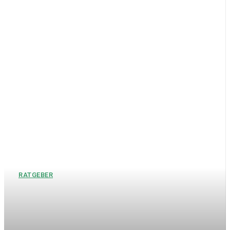
RATGEBER
Hochzeitsgeschenke
Bräutigam – Die schönsten
Geschenkideen für den