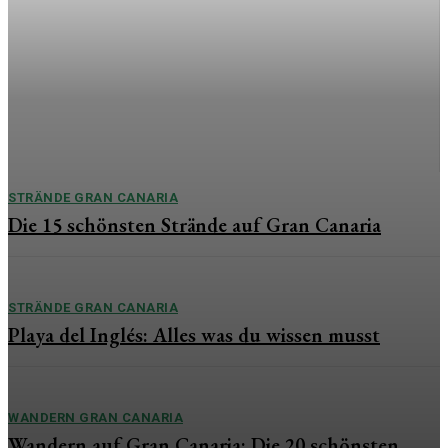
besonderen Tag
Die Hochzeit zählt zu den emotionalsten Momenten im
Leben. Während oft die Braut im Mittelpunkt steht, verdient
auch der Bräutigam ein besonderes Geschenk, das
Wertschätzung, Liebe und Erinnerungen vereint....
STRÄNDE GRAN CANARIA
Die 15 schönsten Strände auf Gran Canaria
STRÄNDE GRAN CANARIA
Playa del Inglés: Alles was du wissen musst
WANDERN GRAN CANARIA
Wandern auf Gran Canaria: Die 20 schönsten