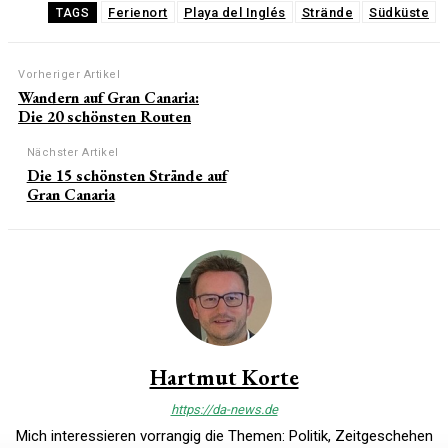
Ferienort
Playa del Inglés
Strände
Südküste
TAGS
Vorheriger Artikel
Wandern auf Gran Canaria:
Die 20 schönsten Routen
Nächster Artikel
Die 15 schönsten Strände auf
Gran Canaria
Hartmut Korte
https://da-news.de
Mich interessieren vorrangig die Themen: Politik, Zeitgeschehen