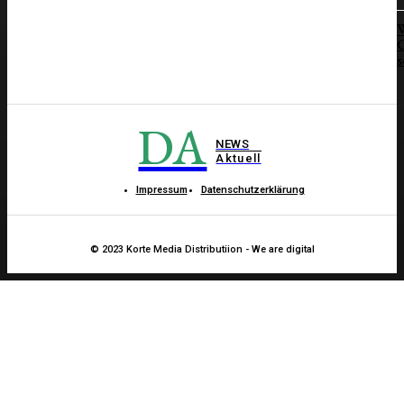
W
C
s
DA
NEWS
Aktuell
Impressum
Datenschutzerklärung
© 2023 Korte Media Distributiion - We are digital