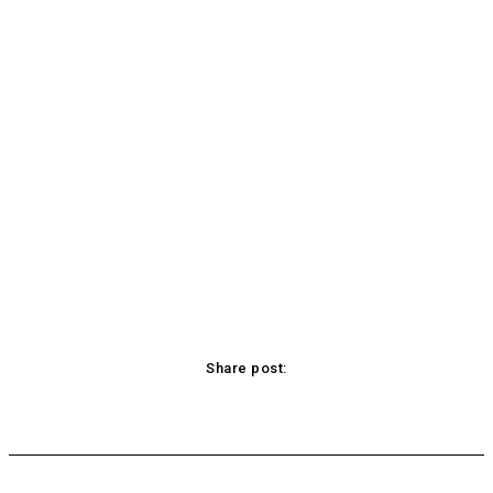
Share post:
Facebook
X
Pinterest
WhatsApp