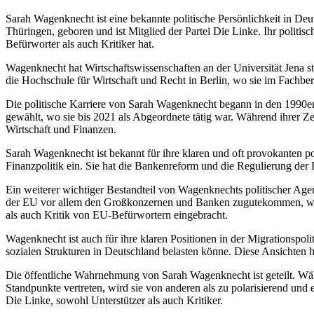
Sarah Wagenknecht ist eine bekannte politische Persönlichkeit in Deut
Thüringen, geboren und ist Mitglied der Partei Die Linke. Ihr politi
Befürworter als auch Kritiker hat.
Wagenknecht hat Wirtschaftswissenschaften an der Universität Jena st
die Hochschule für Wirtschaft und Recht in Berlin, wo sie im Fachber
Die politische Karriere von Sarah Wagenknecht begann in den 1990er J
gewählt, wo sie bis 2021 als Abgeordnete tätig war. Während ihrer Z
Wirtschaft und Finanzen.
Sarah Wagenknecht ist bekannt für ihre klaren und oft provokanten po
Finanzpolitik ein. Sie hat die Bankenreform und die Regulierung der
Ein weiterer wichtiger Bestandteil von Wagenknechts politischer Agen
der EU vor allem den Großkonzernen und Banken zugutekommen, währ
als auch Kritik von EU-Befürwortern eingebracht.
Wagenknecht ist auch für ihre klaren Positionen in der Migrationspolit
sozialen Strukturen in Deutschland belasten könne. Diese Ansichten h
Die öffentliche Wahrnehmung von Sarah Wagenknecht ist geteilt. Wäh
Standpunkte vertreten, wird sie von anderen als zu polarisierend und 
Die Linke, sowohl Unterstützer als auch Kritiker.