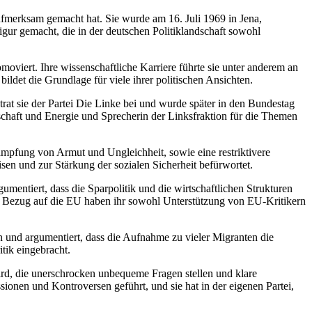
 aufmerksam gemacht hat. Sie wurde am 16. Juli 1969 in Jena,
igur gemacht, die in der deutschen Politiklandschaft sowohl
oviert. Ihre wissenschaftliche Karriere führte sie unter anderem an
ldet die Grundlage für viele ihrer politischen Ansichten.
rat sie der Partei Die Linke bei und wurde später in den Bundestag
schaft und Energie und Sprecherin der Linksfraktion für die Themen
kämpfung von Armut und Ungleichheit, sowie eine restriktivere
en und zur Stärkung der sozialen Sicherheit befürwortet.
mentiert, dass die Sparpolitik und die wirtschaftlichen Strukturen
 Bezug auf die EU haben ihr sowohl Unterstützung von EU-Kritikern
ein und argumentiert, dass die Aufnahme zu vieler Migranten die
tik eingebracht.
ird, die unerschrocken unbequeme Fragen stellen und klare
sionen und Kontroversen geführt, und sie hat in der eigenen Partei,