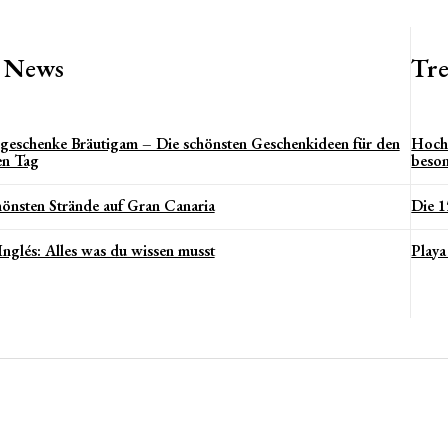
t News
Tr
geschenke Bräutigam – Die schönsten Geschenkideen für den
Hochz
en Tag
beso
hönsten Strände auf Gran Canaria
Die 1
Inglés: Alles was du wissen musst
Playa