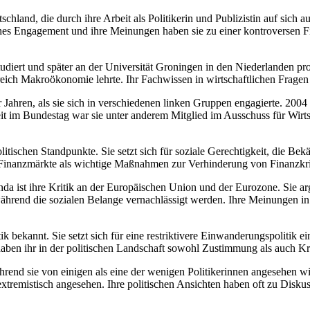
schland, die durch ihre Arbeit als Politikerin und Publizistin auf sich
sches Engagement und ihre Meinungen haben sie zu einer kontroversen F
udiert und später an der Universität Groningen in den Niederlanden prom
eich Makroökonomie lehrte. Ihr Fachwissen in wirtschaftlichen Fragen bi
ahren, als sie sich in verschiedenen linken Gruppen engagierte. 2004 t
eit im Bundestag war sie unter anderem Mitglied im Ausschuss für Wirt
litischen Standpunkte. Sie setzt sich für soziale Gerechtigkeit, die Be
 Finanzmärkte als wichtige Maßnahmen zur Verhinderung von Finanzkris
da ist ihre Kritik an der Europäischen Union und der Eurozone. Sie argu
end die sozialen Belange vernachlässigt werden. Ihre Meinungen in
ik bekannt. Sie setzt sich für eine restriktivere Einwanderungspolitik 
aben ihr in der politischen Landschaft sowohl Zustimmung als auch Kri
rend sie von einigen als eine der wenigen Politikerinnen angesehen w
extremistisch angesehen. Ihre politischen Ansichten haben oft zu Diskus