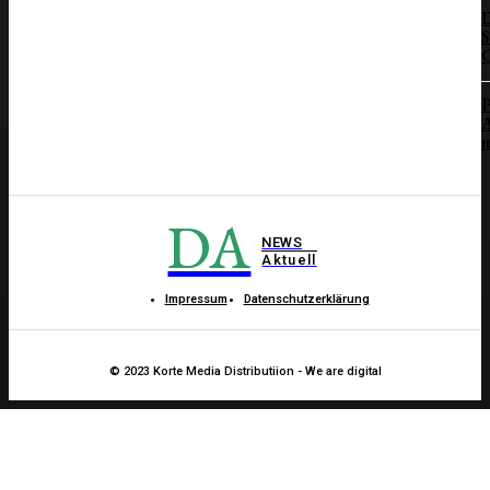
D
S
C
P
A
m
DA
NEWS
Aktuell
Impressum
Datenschutzerklärung
© 2023 Korte Media Distributiion - We are digital