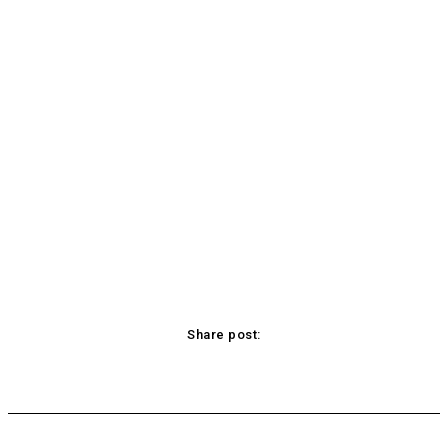
Share post:
Facebook
X
Pinterest
WhatsApp