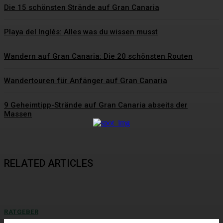
Die 15 schönsten Strände auf Gran Canaria
Playa del Inglés: Alles was du wissen musst
Wandern auf Gran Canaria: Die 20 schönsten Routen
Wandertouren für Anfänger auf Gran Canaria
9 Geheimtipp-Strände auf Gran Canaria abseits der
Massen
RELATED ARTICLES
RATGEBER