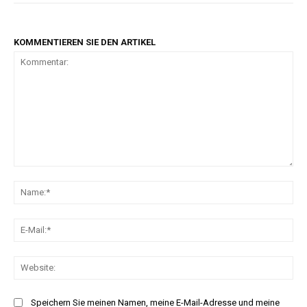
KOMMENTIEREN SIE DEN ARTIKEL
Kommentar:
Na
E-
Mai
Web
Speichern Sie meinen Namen, meine E-Mail-Adresse und meine