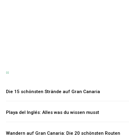
Bräutigam – Die
schönsten Geschenkideen
für den besonderen Tag
Hartmut Korte
-
6. Juni 2026
Die 15 schönsten Strände auf Gran Canaria
Playa del Inglés: Alles was du wissen musst
Wandern auf Gran Canaria: Die 20 schönsten Routen