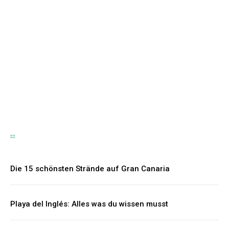
Hochzeitsgeschenke
Bräutigam – Die
schönsten Geschenkideen
für den besonderen Tag
Hartmut Korte
-
6. Juni 2026
Die 15 schönsten Strände auf Gran Canaria
Playa del Inglés: Alles was du wissen musst