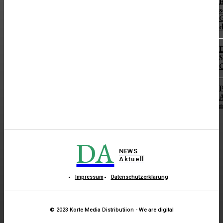
B
s
G
d
D
S
C
P
A
m
DA
NEWS
Aktuell
Impressum
Datenschutzerklärung
© 2023 Korte Media Distributiion - We are digital