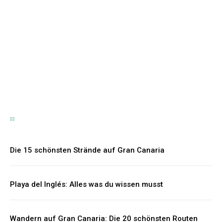
Bräutigam – Die
schönsten Geschenkideen
für den besonderen Tag
Hartmut Korte
-
6. Juni 2026
Die 15 schönsten Strände auf Gran Canaria
Playa del Inglés: Alles was du wissen musst
Wandern auf Gran Canaria: Die 20 schönsten Routen