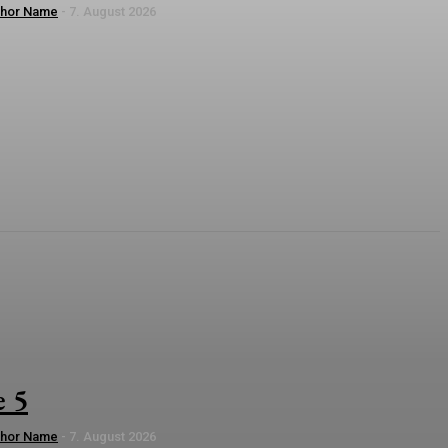
thor Name
-
7. August 2026
e 5
thor Name
-
7. August 2026