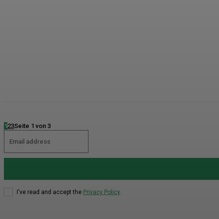
1
2
3
Seite 1 von 3
I've read and accept the
Privacy Policy
.