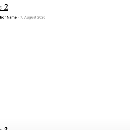
e 2
thor Name
-
7. August 2026
e 3