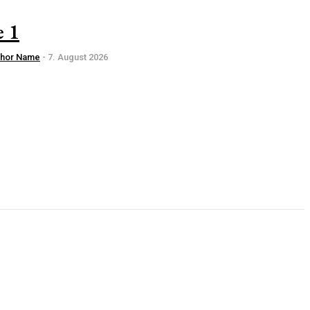
e 1
thor Name
-
7. August 2026