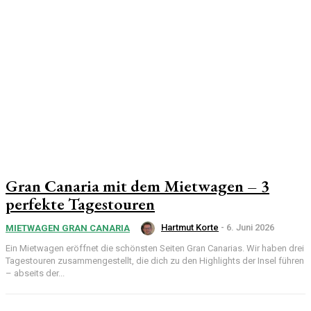
Gran Canaria mit dem Mietwagen – 3
perfekte Tagestouren
Hartmut Korte
-
6. Juni 2026
MIETWAGEN GRAN CANARIA
Ein Mietwagen eröffnet die schönsten Seiten Gran Canarias. Wir haben drei
Tagestouren zusammengestellt, die dich zu den Highlights der Insel führen
– abseits der...