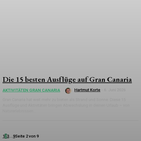
Die 15 besten Ausflüge auf Gran Canaria
Hartmut Korte
-
6. Juni 2026
AKTIVITÄTEN GRAN CANARIA
Gran Canaria hat weit mehr zu bieten als Strand und Sonne. Diese 15
Ausflüge und Aktivitäten bringen Abwechslung in deinen Urlaub – von
Naturerlebnissen...
1
2
3
...
9
Seite 2 von 9