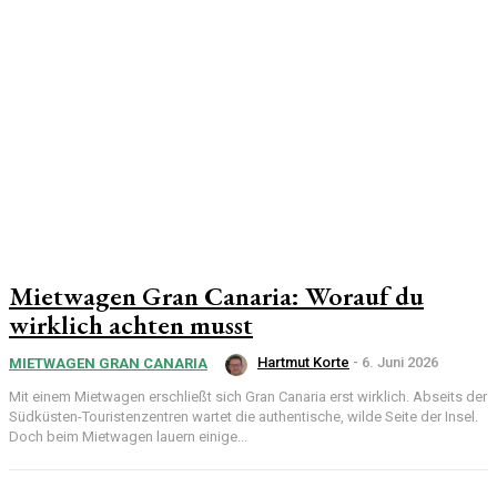
Mietwagen Gran Canaria: Worauf du
wirklich achten musst
Hartmut Korte
-
6. Juni 2026
MIETWAGEN GRAN CANARIA
Mit einem Mietwagen erschließt sich Gran Canaria erst wirklich. Abseits der
Südküsten-Touristenzentren wartet die authentische, wilde Seite der Insel.
Doch beim Mietwagen lauern einige...