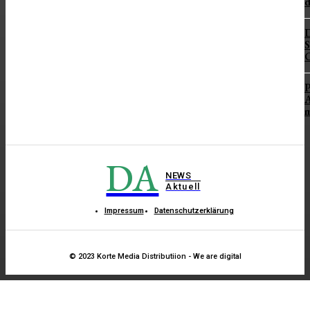
d
D
S
C
P
A
m
DA
NEWS
Aktuell
Impressum
Datenschutzerklärung
© 2023 Korte Media Distributiion - We are digital