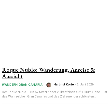
Roque Nublo: Wanderung, Anreise &
Aussicht
Hartmut Korte
-
6. Juni 2026
WANDERN GRAN CANARIA
Der Roque Nublo – ein 67 Meter hoher Vulkanfelsen auf 1.813m Höhe – ist
das Wahrzeichen Gran Canarias und das Ziel einer der schönsten...