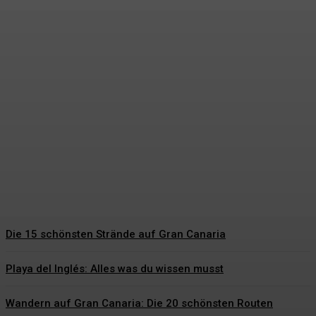
Hochzeitsgeschenke
Bräutigam – Die schönsten
Geschenkideen für den
besonderen Tag
Hartmut Korte
-
6. Juni 2026
Die 15 schönsten Strände auf Gran Canaria
Playa del Inglés: Alles was du wissen musst
Wandern auf Gran Canaria: Die 20 schönsten Routen