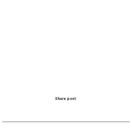
Share post:
Facebook
X
Pinterest
WhatsApp