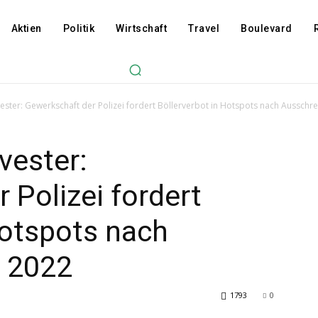
Aktien
Politik
Wirtschaft
Travel
Boulevard
lvester: Gewerkschaft der Polizei fordert Böllerverbot in Hotspots nach Ausschre
lvester:
 Polizei fordert
Hotspots nach
 2022
1793
0