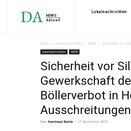
DA
Lokalnachrichten
NEWS
Aktuell
Start
Lokalnachrichten
NRW
Sicherheit vor Si
Lokalnachrichten
NRW
Sicherheit vor Si
Gewerkschaft der
Böllerverbot in 
Ausschreitungen
Von
Hartmut Korte
-
17. November 2023