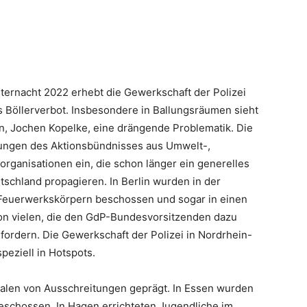
sternacht 2022 erhebt die Gewerkschaft der Polizei
s Böllerverbot. Insbesondere in Ballungsräumen sieht
n, Jochen Kopelke, eine drängende Problematik. Die
erungen des Aktionsbündnisses aus Umwelt-,
rganisationen ein, die schon länger ein generelles
schland propagieren. In Berlin wurden in der
 Feuerwerkskörpern beschossen und sogar in einen
r von vielen, die den GdP-Bundesvorsitzenden dazu
fordern. Die Gewerkschaft der Polizei in Nordrhein-
peziell in Hotspots.
falen von Ausschreitungen geprägt. In Essen wurden
beschossen. In Hagen errichteten Jugendliche im