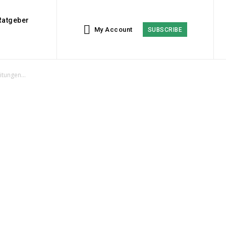
Ratgeber
My Account
SUBSCRIBE
itungen...