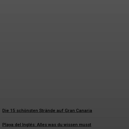
Hochzeitsgeschenke
Bräutigam – Die schönsten
Geschenkideen für den
besonderen Tag
Hartmut Korte
-
6. Juni 2026
Die 15 schönsten Strände auf Gran Canaria
Playa del Inglés: Alles was du wissen musst