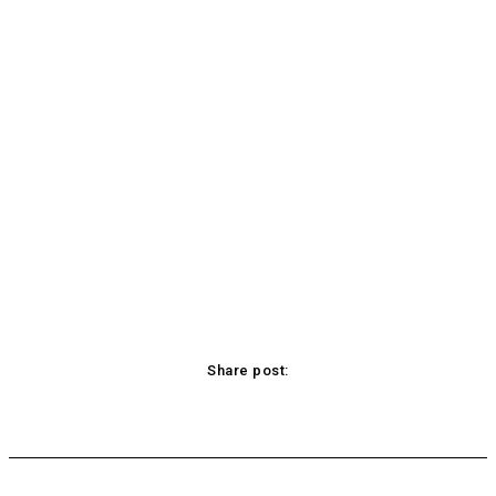
Share post:
Facebook
X
Pinterest
WhatsApp