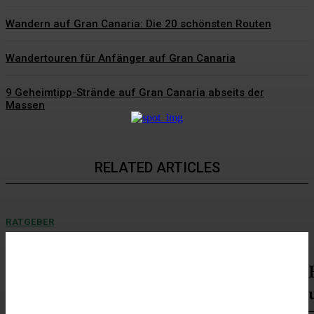
Wandern auf Gran Canaria: Die 20 schönsten Routen
Wandertouren für Anfänger auf Gran Canaria
9 Geheimtipp-Strände auf Gran Canaria abseits der
Massen
RELATED ARTICLES
RATGEBER
Hochzeitsgeschenke Bräutigam – Die schönsten
Geschenkideen für den besonderen Tag
Die Hochzeit zählt zu den emotionalsten Momenten im Leben. Während oft
die Braut im Mittelpunkt steht, verdient auch...