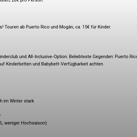
nuten, 20€ pro Person.
! Touren ab Puerto Rico und Mogán, ca. 15€ für Kinder.
nderclub und All-Inclusive-Option. Beliebteste Gegenden: Puerto Ric
f Kinderbetten und Babybett-Verfügbarkeit achten.
h im Winter stark
r
eiß, weniger Hochsaison)