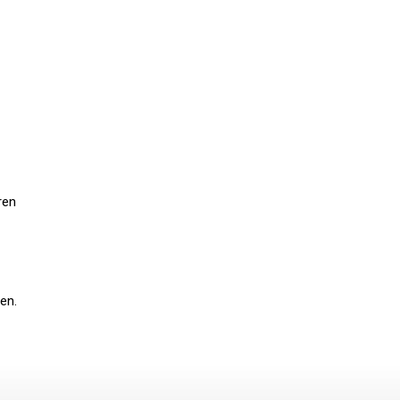
ren
en.