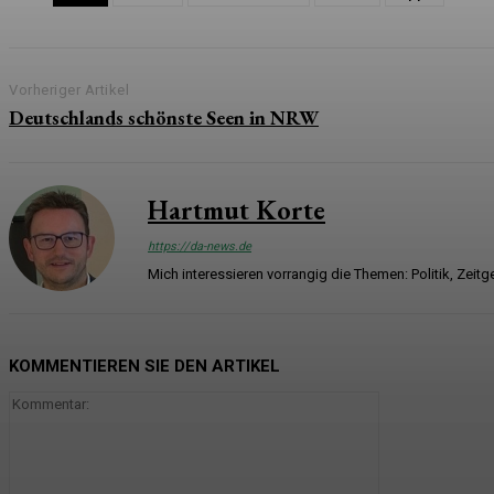
Vorheriger Artikel
Deutschlands schönste Seen in NRW
Hartmut Korte
https://da-news.de
Mich interessieren vorrangig die Themen: Politik, Zei
KOMMENTIEREN SIE DEN ARTIKEL
Kommentar: