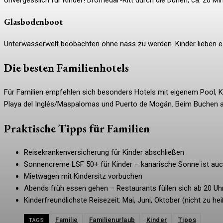
Unvergesslich für Kinder! Dromedar-Ritt durch die Dünen, ca. 20 Mi
Glasbodenboot
Unterwasserwelt beobachten ohne nass zu werden. Kinder lieben es
Die besten Familienhotels
Für Familien empfehlen sich besonders Hotels mit eigenem Pool, Ki
Playa del Inglés/Maspalomas und Puerto de Mogán. Beim Buchen au
Praktische Tipps für Familien
Reisekrankenversicherung für Kinder abschließen
Sonnencreme LSF 50+ für Kinder – kanarische Sonne ist auc
Mietwagen mit Kindersitz vorbuchen
Abends früh essen gehen – Restaurants füllen sich ab 20 Uh
Kinderfreundlichste Reisezeit: Mai, Juni, Oktober (nicht zu h
Familie
Familienurlaub
Kinder
Tipps
TAGS