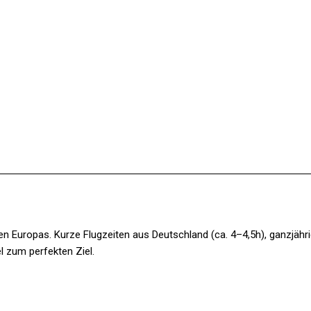
Facebook
X
Pinterest
WhatsApp
:
nen Europas. Kurze Flugzeiten aus Deutschland (ca. 4–4,5h), ganzjähr
l zum perfekten Ziel.